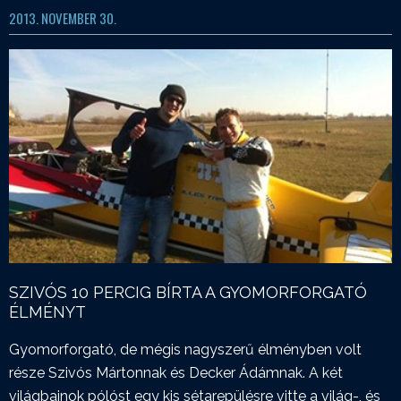
2013. NOVEMBER 30.
SZIVÓS 10 PERCIG BÍRTA A GYOMORFORGATÓ
ÉLMÉNYT
Gyomorforgató, de mégis nagyszerű élményben volt
része Szivós Mártonnak és Decker Ádámnak. A két
világbajnok pólóst egy kis sétarepülésre vitte a világ-, és