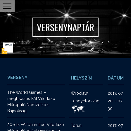
VERSENYNAPTÁR
VERSENY
HELYSZÍN
DÁTUM
The World Games –
Wroclaw,
2017. 07.
meghívásos FAI Vitorlázó
Lengyelország
20. - 07.
Műrepülő Nemzetközi
30.
Bajnokság
20-dik FAI Unlimited Vitorlázó
Torun,
2017. 07.
Műrepülő Világbajnokság és